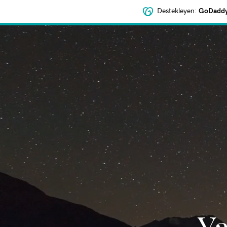
Destekleyen:
GoDaddy 
‌Y