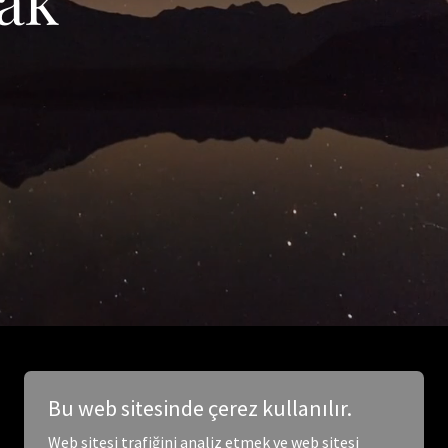
Bu web sitesinde çerez kullanılır.
Web sitesi trafiğini analiz etmek ve web sitesi