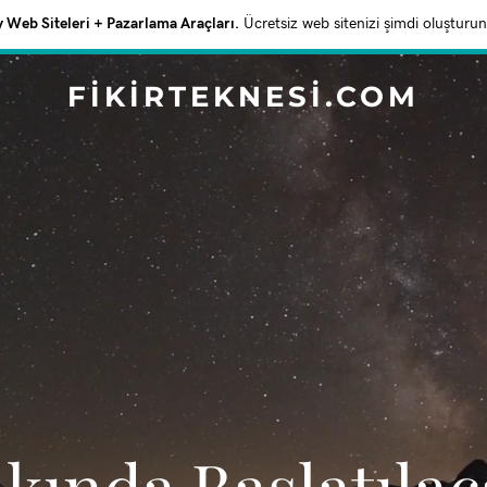
Web Siteleri + Pazarlama Araçları.
Ücretsiz web sitenizi şimdi oluşturun
FIKIRTEKNESI.COM
akında Başlatıla